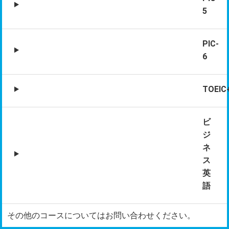
5
PIC-
6
TOEIC
ビ
ジ
ネ
ス
英
語
その他のコースについてはお問い合わせください。