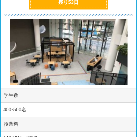
残り
53
日
学生数
400-500名
授業料