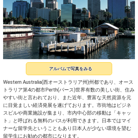
アルバムで写真をみる
Western Australia(西オーストラリア州)州都であり、オース
トラリア第4の都市Perth(パース)世界有数の美しい街、住み
やすい街と言われており、また近年、豊富な天然資源を元
に目覚ましい経済発展を遂げております。市街地はビジネ
スビルや商業施設が集まり、市内中心部の移動は「キャッ
ト」と呼ばれる無料のバスが利用できます。日本ではマイ
ナーな留学先ということもあり日本人が少ない環境を望む
留学生にお勧めの都市になります。