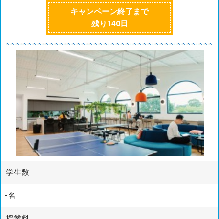
キャンペーン終了まで
残り
140
日
学生数
-名
授業料