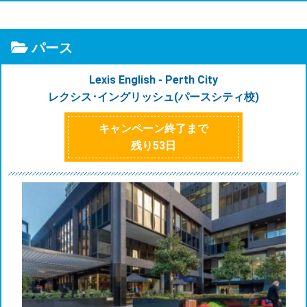
パース
Lexis English - Perth City
レクシス･イングリッシュ(パースシティ校)
キャンペーン終了まで
残り
53
日