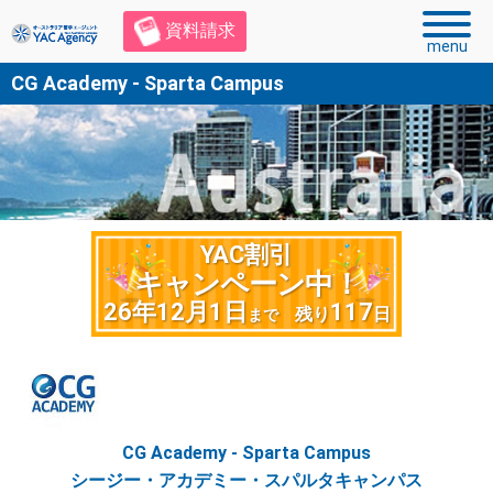
資料請求
menu
CG Academy - Sparta Campus
YAC割引
キャンペーン中！
26年12月1日
117
残り
日
まで
CG Academy - Sparta Campus
シージー・アカデミー・スパルタキャンパス