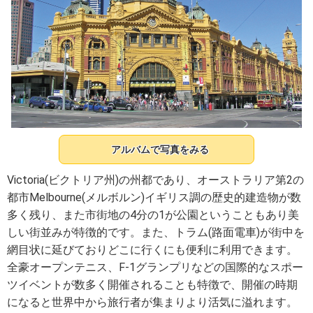
アルバムで写真をみる
Victoria(ビクトリア州)の州都であり、オーストラリア第2の
都市Melbourne(メルボルン)イギリス調の歴史的建造物が数
多く残り、また市街地の4分の1が公園ということもあり美
しい街並みが特徴的です。また、トラム(路面電車)が街中を
網目状に延びておりどこに行くにも便利に利用できます。
全豪オープンテニス、F-1グランプリなどの国際的なスポー
ツイベントが数多く開催されることも特徴で、開催の時期
になると世界中から旅行者が集まりより活気に溢れます。