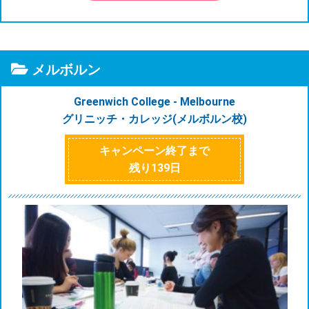
メルボルン
Greenwich College - Melbourne
グリニッチ・カレッジ(メルボルン校)
キャンペーン終了まで
残り
139
日