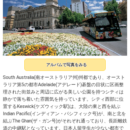
アルバムで写真をみる
South Australia(南オーストラリア州)州都であり、オースト
ラリア第5の都市Adelaide(アデレード)碁盤の目状に区画整
理された街並みと周辺に広がる美しい公園を持つシティは
静かで落ち着いた雰囲気を持っています。シティ西部に位
置するKeswick(ケズウィック駅)は、大陸の東と西を結ぶ
Indian Pacific(インディアン・パシフィック号)が、南と北を
結ぶThe Ghan(ザ・ガン号)がそれぞれ通っており、長距離鉄
道の中継駅となっています。日本人留学生が少ない都市で