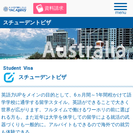
資料請求
menu
スチューデントビザ
Student Visa
スチューデントビザ
英語力UPをメインの目的として、6ヵ月間～1年間程かけて語
学学校に通学する留学スタイル。英語ができることで大きく
世界が広がります。フルタイムで働けるワーホリの前に選ば
れる方も。また近年は大学を休学しての留学による就活の武
器づくりも一般的に。アルバイトもできるので海外での就労
も体験できる。