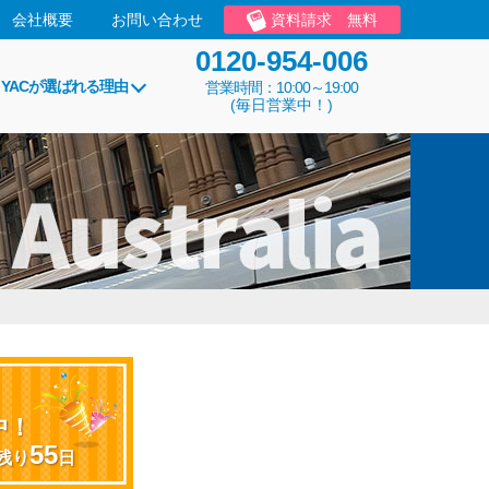
会社概要
お問い合わせ
資料請求
無料
0120-954-006
YACが選ばれる理由
営業時間：10:00～19:00
(毎日営業中！)
引
中！
55
残り
日