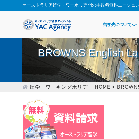
オーストラリア留学・ワーホリ専門の
手数料無料エージェ
留学先について
BROWNS English Lan
留学・ワーキングホリデー HOME
>
BROWNS 