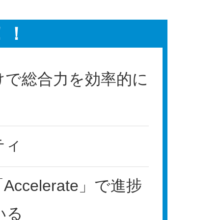
！！
けで総合力を効率的に
ティ
celerate」で進捗
いる