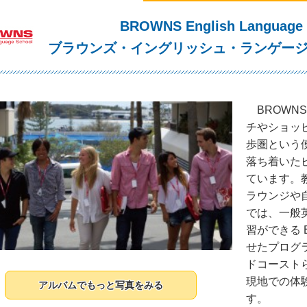
BROWNS English Language S
ブラウンズ・イングリッシュ・ランゲージ
BROWN
チやショッ
歩圏という
落ち着いた
ています。
ラウンジや
では、一般
習ができる 
せたプログ
ドコースト
現地での体
アルバムでもっと写真をみる
す。