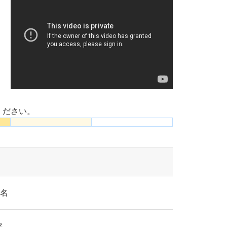
ください。
0名
名