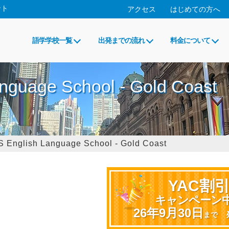
ント
アクセス
はじめての方へ
語学学校一覧
出発までの流れ
料金について
guage School - Gold Coast
English Language School - Gold Coast
YAC割
キャンペーン
26年9月30日
まで