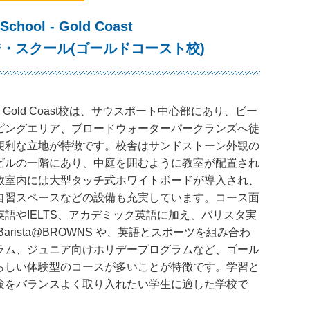
chool - Gold Coast
・スクール(ゴールドコースト校)
S Gold Coast校は、サウスポート中心部にあり、ビー
ピングエリア、ブロードウォーターパークランズへ徒
便利な立地が特徴です。校舎はサンドストーン外観の
ビルの一階にあり、中庭を囲むように教室が配置され
教室内には大型タッチ式ホワイトボードが導入され、
自習スペースなどの設備も充実しています。コース面
英語やIELTS、アカデミック英語に加え、バリスタ実
Barista@BROWNS や、英語とスポーツを組み合わ
ラム、ジュニア向けホリデープログラムなど、ゴール
らしい体験型のコースが多いことが特徴です。学習と
験をバランスよく取り入れたい学生に適した学校で