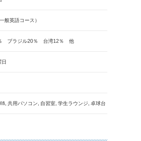
（一般英語コース）
％ ブラジル20％ 台湾12％ 他
曜日
ifi, 共用パソコン, 自習室, 学生ラウンジ, 卓球台