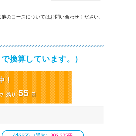
の他のコースについてはお問い合わせください。
ートで換算しています。
）
中！
55
残り
日
で
A$2655 （通常）
302,325円