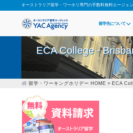
オーストラリア留学・ワーホリ専門の
手数料無料エージェ
留学先について
ECA College - Brisb
留学・ワーキングホリデー HOME
>
ECA Coll