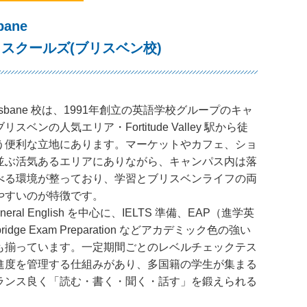
bane
スクールズ(ブリスベン校)
Brisbane 校は、1991年創立の英語学校グループのキャ
スベンの人気エリア・Fortitude Valley 駅から徒
う便利な立地にあります。マーケットやカフェ、ショ
並ぶ活気あるエリアにありながら、キャンパス内は落
べる環境が整っており、学習とブリスベンライフの両
やすいのが特徴です。
eral English を中心に、IELTS 準備、EAP（進学英
idge Exam Preparation などアカデミック色の強い
も揃っています。一定期間ごとのレベルチェックテス
進度を管理する仕組みがあり、多国籍の学生が集まる
ランス良く「読む・書く・聞く・話す」を鍛えられる