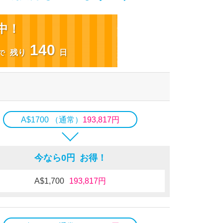
中！
140
残り
日
で
A$1700 （通常）
193,817円
今なら
0円 お得！
A$1,700
193,817円