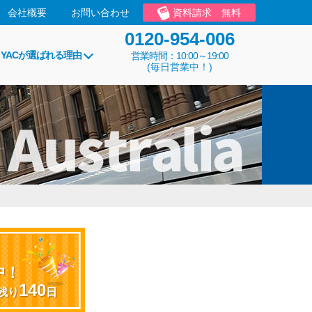
会社概要
お問い合わせ
資料請求
無料
0120-954-006
YACが選ばれる理由
営業時間：10:00～19:00
(毎日営業中！)
引
中！
140
残り
日