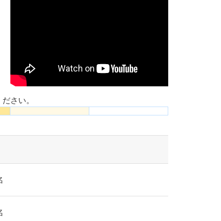
ください。
名
名