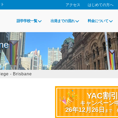
ント
アクセス
はじめての方へ
語学学校一覧
出発までの流れ
料金について
ane
ege - Brisbane
YAC割
キャンペーン
26年12月26日
まで