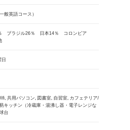
（一般英語コース）
％ ブラジル26％ 日本14％ コロンビア
他
曜日
fi, 共用パソコン, 図書室, 自習室, カフェテリア/
 簡易キッチン（冷蔵庫・湯沸し器・電子レンジな
卓球台