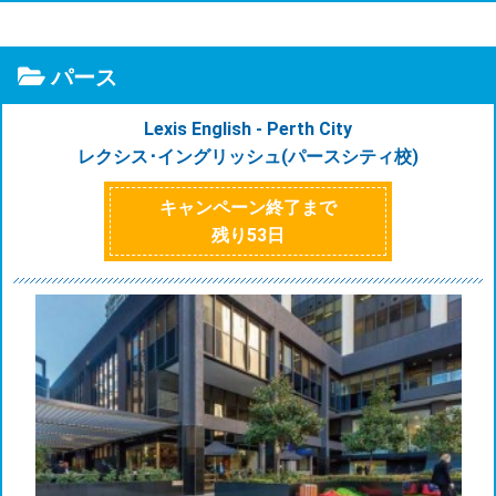
パース
Lexis English - Perth City
レクシス･イングリッシュ(パースシティ校)
キャンペーン終了まで
残り
53
日