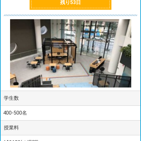
残り
53
日
学生数
400-500名
授業料