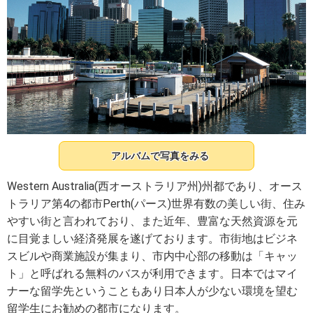
アルバムで写真をみる
Western Australia(西オーストラリア州)州都であり、オース
トラリア第4の都市Perth(パース)世界有数の美しい街、住み
やすい街と言われており、また近年、豊富な天然資源を元
に目覚ましい経済発展を遂げております。市街地はビジネ
スビルや商業施設が集まり、市内中心部の移動は「キャッ
ト」と呼ばれる無料のバスが利用できます。日本ではマイ
ナーな留学先ということもあり日本人が少ない環境を望む
留学生にお勧めの都市になります。