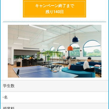
キャンペーン終了まで
残り
140
日
学生数
-名
授業料