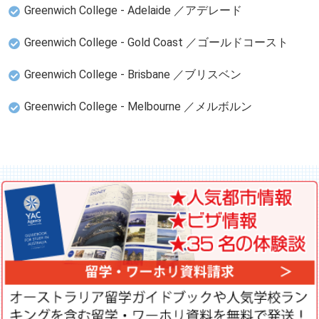
Greenwich College - Adelaide ／アデレード
Greenwich College - Gold Coast ／ゴールドコースト
Greenwich College - Brisbane ／ブリスベン
Greenwich College - Melbourne ／メルボルン