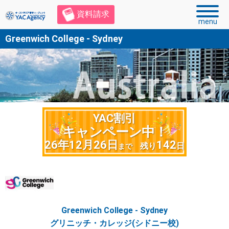
資料請求
menu
Greenwich College - Sydney
YAC割引
キャンペーン中！
26年12月26日
142
残り
日
まで
Greenwich College - Sydney
グリニッチ・カレッジ(シドニー校)