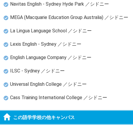
Navitas English - Sydney Hyde Park ／シドニー
MEGA (Macquarie Education Group Australia) ／シドニー
La Lingua Language School ／シドニー
Lexis English - Sydney ／シドニー
English Language Company ／シドニー
ILSC - Sydney ／シドニー
Universal English College ／シドニー
Cass Training International College ／シドニー
この語学学校の他キャンパス