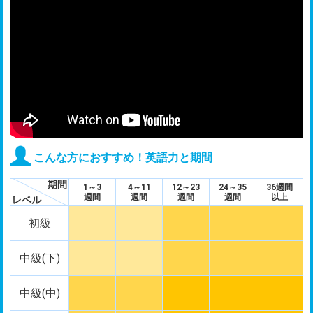
こんな方におすすめ！英語力と期間
期間
1～3
4～11
12～23
24～35
36週間
週間
週間
週間
週間
以上
レベル
初級
中級(下)
中級(中)