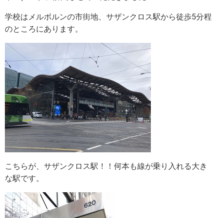
学校はメルボルンの市街地、サザンクロス駅から徒歩5分程
e
t
e
のところにあります。
b
t
o
e
o
r
k
こちらが、サザンクロス駅！！何本も線が乗り入れる大き
な駅です。