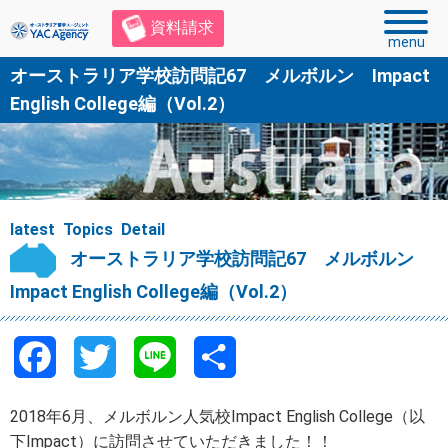
資料請求
menu
オーストラリア学校訪問記67 メルボルン Impact
English College編（Vol.2）
latest Topics Detail
オーストラリア学校訪問記67 メルボルン
Impact English College編（Vol.2）
F
T
L
共
a
w
i
有
2018年6月、メルボルン人気校Impact English College（以
c
i
n
下Impact）に訪問させていただきました！！