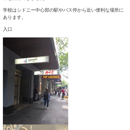
学校はシドニー中心部の駅やバス停から近い便利な場所に
e
t
e
あります。
b
t
入口
o
e
o
r
k