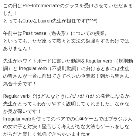
この日はPre-Intermediateのクラスを受けさせていただきま
した！
とってもCuteなLauren先生が担任です(*^^*)
午前中はPast tense（過去形）についての授業。
といっても、ただ座って黙々と文法の勉強をするわけでは
ありません！
先生がホワイトボードに書いた動詞をRegular verb （規則動
詞）と Irregular verb（不規則動詞）に分けるときには生徒
の皆さんが一斉に前出てきてペンの争奪戦！朝から皆さん
気合十分です！
Regular verb ではどんなときに/t/ /d/ /ɪd/ の発音になるか
先生がとってもわかりやすく説明してくれました。なかな
か奥が深いです！
Irregular verbを使ってのペアでの〇✖ゲームではブラジル人
の女の子と対決！堅苦しく考えがちな文法もゲームをしな
がらだと楽しく勉強できちゃいますね★