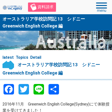
資料請求
menu
オーストラリア学校訪問記 13 シドニー
Greenwich English College 編
latest Topics Detail
オーストラリア学校訪問記 13 シドニー
Greenwich English College 編
F
T
L
共
a
w
i
有
2016年11月 Greenwich English College(Sydney)にて体験授
c
i
n
業を受けてきました！