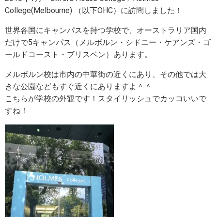
c
i
n
College(Melbourne) （以下OHC）に訪問しました！
世界各国にキャンパスを持つ学校で、オーストラリア国内
e
t
e
だけで5キャンパス（メルボルン・シドニー・ケアンズ・ゴ
b
t
ールドコースト・ブリスベン）あります。
o
e
メルボルン校は市内の中華街の近くにあり、その他では大
きな公園などもすぐ近くにありますよ＾＾
o
r
こちらが学校の外観です！スタイリッシュでカッコいいで
すね！
k